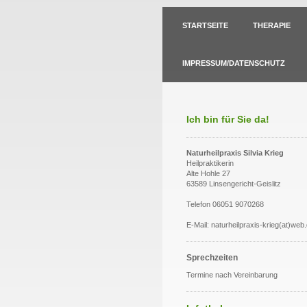
STARTSEITE
THERAPIE
IMPRESSUM/DATENSCHUTZ
Ich bin für Sie da!
Naturheilpraxis Silvia Krieg
Heilpraktikerin
Alte Hohle 27
63589 Linsengericht-Geislitz
Telefon 06051 9070268
E-Mail: naturheilpraxis-krieg(at)web
Sprechzeiten
Termine nach Vereinbarung