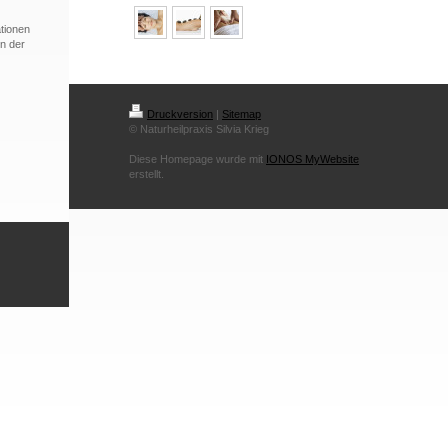
ationen
in der
Druckversion
|
Sitemap
© Naturheilpraxis Silvia Krieg
Diese Homepage wurde mit
IONOS MyWebsite
erstellt.