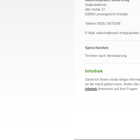
Naturheilpraxis Silvia Krieg
Heilpraktikerin
Alte Hohle 27
63589 Linsengericht-Geislitz
Telefon 06051 9070268
E-Mail: naturheilpraxis-krieg(at)web
Sprechzeiten
Termine nach Vereinbarung
Infothek
Damit ich Ihnen vorab einige Inform
an die Hand geben kann, finden Sie 
Infothek
Antworten auf Ihre Fragen.