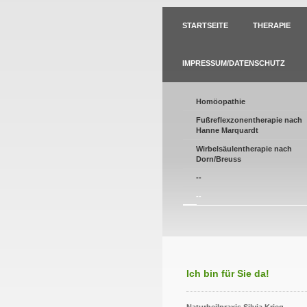
STARTSEITE
THERAPIE
IMPRESSUM/DATENSCHUTZ
Homöopathie
Fußreflexzonentherapie nach
Hanne Marquardt
Wirbelsäulentherapie nach
Dorn/Breuss
--
--
Ich bin für Sie da!