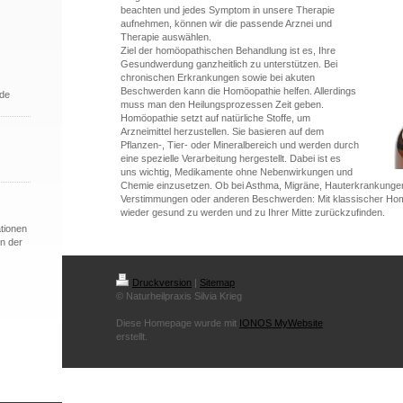
beachten und jedes Symptom in unsere Therapie
aufnehmen, können wir die passende Arznei und
Therapie auswählen.
Ziel der homöopathischen Behandlung ist es, Ihre
Gesundwerdung ganzheitlich zu unterstützen. Bei
chronischen Erkrankungen sowie bei akuten
Beschwerden kann die Homöopathie helfen. Allerdings
.de
muss man den Heilungsprozessen Zeit geben.
Homöopathie setzt auf natürliche Stoffe, um
Arzneimittel herzustellen. Sie basieren auf dem
Pflanzen-, Tier- oder Mineralbereich und werden durch
eine spezielle Verarbeitung hergestellt. Dabei ist es
uns wichtig, Medikamente ohne Nebenwirkungen und
Chemie einzusetzen. Ob bei Asthma, Migräne, Hauterkrankunge
Verstimmungen oder anderen Beschwerden: Mit klassischer Homö
wieder gesund zu werden und zu Ihrer Mitte zurückzufinden.
ationen
in der
Druckversion
|
Sitemap
© Naturheilpraxis Silvia Krieg
Diese Homepage wurde mit
IONOS MyWebsite
erstellt.