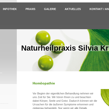
INFOTHEK
PRAXIS
GALERIE
AKTUELLES
KONTAKT / A
Naturheilpraxis Silvia Kr
Homöopathie
Vor Beginn der eigentlichen Behandlung nehmen wir
uns Zeit für Sie. Wir hören Ihnen zu und beachten
dabei Körper, Seele und Geist. Dadurch können wir die
Ursachen für die äußeren Symptome erkennen und
zielgenau behandeln. Nur wenn wir alle Details